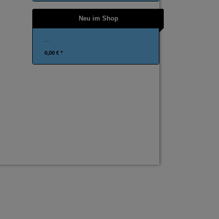
Neu im Shop
...
0,00 € *