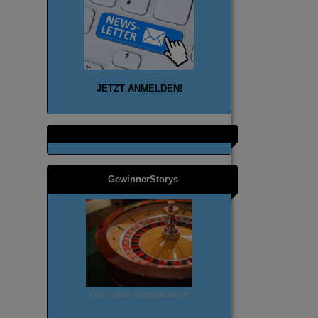
JETZT ANMELD
EN!
GewinnerStorys
Foto: Rainer Sturm/pixelio.de