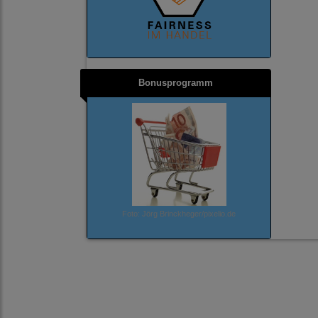
Bonusprogramm
Foto: Jörg Brinckheger/pixelio.de