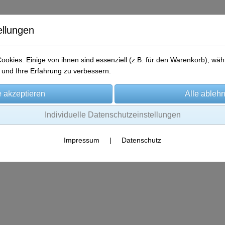
ellungen
okies. Einige von ihnen sind essenziell (z.B. für den Warenkorb), w
und Ihre Erfahrung zu verbessern.
me
Produkte
Gewinner-Storys
Aktionen
Kontakt
Individuelle Datenschutzeinstellungen
Impressum
|
Datenschutz
Es wurden leider keine Produkte gefunden.