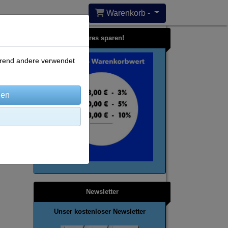
Warenkorb -
Bares sparen!
ährend andere verwendet
Newsletter
Unser kostenloser Newsletter