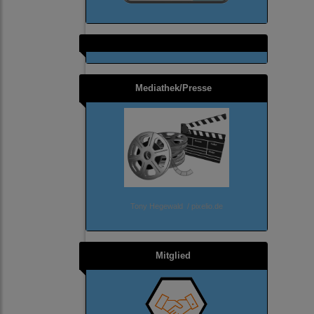
Mediathek/Presse
Tony Hegewald / pixelio.de
Mitglied