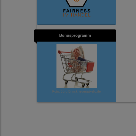
Bonusprogramm
Foto: Jörg Brinckheger/pixelio.de