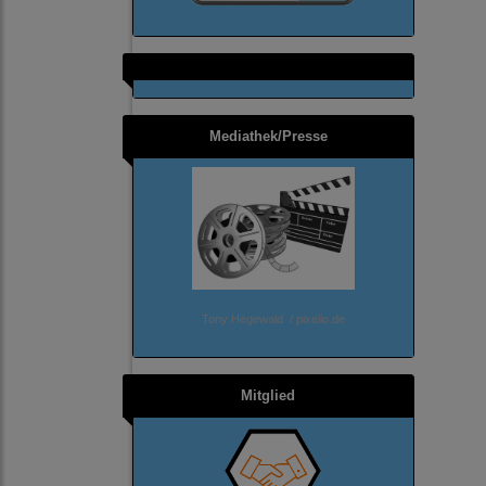
Mediathek/Presse
Tony Hegewald / pixelio.de
Mitglied