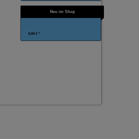
Neu im Shop
...
0,00 € *