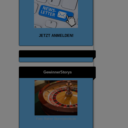
JETZT ANMELD
EN!
GewinnerStorys
Foto: Rainer Sturm/pixelio.de