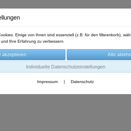
ellungen
okies. Einige von ihnen sind essenziell (z.B. für den Warenkorb), w
und Ihre Erfahrung zu verbessern.
me
Produkte
Gewinner-Storys
Aktionen
Kontakt
Individuelle Datenschutzeinstellungen
Impressum
|
Datenschutz
Es wurden leider keine Produkte gefunden.