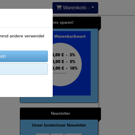
Warenkorb -
Bares sparen!
ährend andere verwendet
Newsletter
Unser kostenloser Newsletter