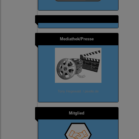
Mediathek/Presse
Tony Hegewald / pixelio.de
Mitglied