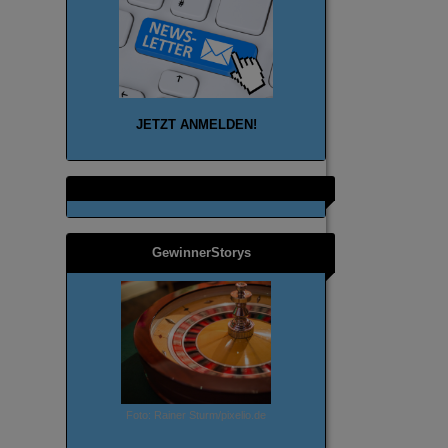
JETZT ANMELD
EN!
GewinnerStorys
Foto: Rainer Sturm/pixelio.de