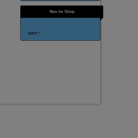
Neu im Shop
...
0,00 € *