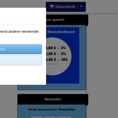
Warenkorb -
Bares sparen!
ährend andere verwendet
Newsletter
Unser kostenloser Newsletter