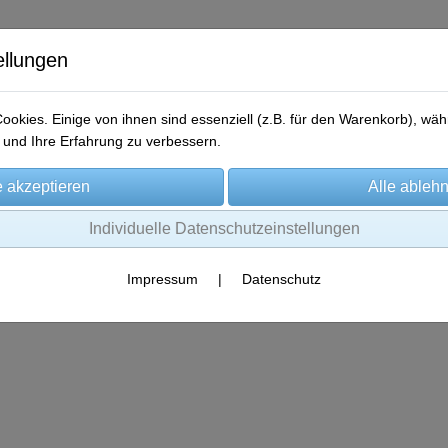
ellungen
okies. Einige von ihnen sind essenziell (z.B. für den Warenkorb), w
und Ihre Erfahrung zu verbessern.
me
Produkte
Gewinner-Storys
Aktionen
Kontakt
Individuelle Datenschutzeinstellungen
Impressum
|
Datenschutz
Es wurden leider keine Produkte gefunden.