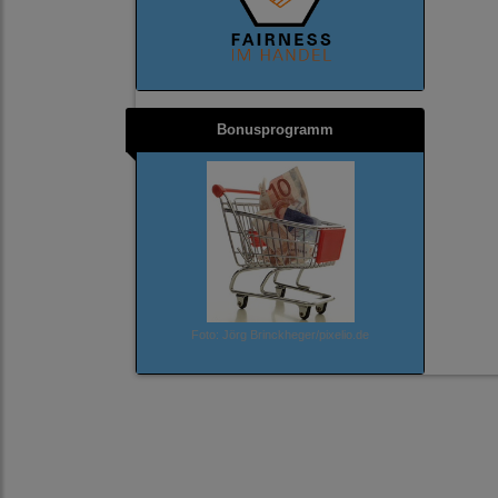
Bonusprogramm
Foto: Jörg Brinckheger/pixelio.de