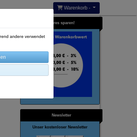
Warenkorb -
Bares sparen!
ährend andere verwendet
Newsletter
Unser kostenloser Newsletter