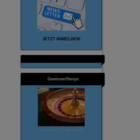
JETZT ANMELD
EN!
GewinnerStorys
Foto: Rainer Sturm/pixelio.de