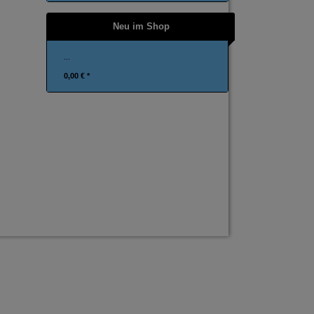
Neu im Shop
...
0,00 € *