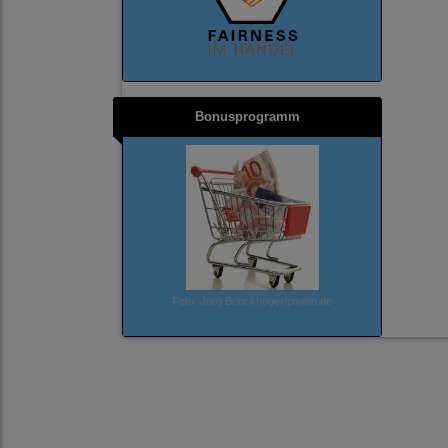
Bonusprogramm
Foto: Jörg Brinckheger/pixelio.de