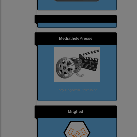
Mediathek/Presse
Tony Hegewald / pixelio.de
Mitglied