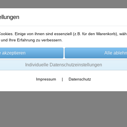
ellungen
okies. Einige von ihnen sind essenziell (z.B. für den Warenkorb), w
und Ihre Erfahrung zu verbessern.
me
Produkte
Gewinner-Storys
Aktionen
Kontakt
Individuelle Datenschutzeinstellungen
Impressum
|
Datenschutz
Es wurden leider keine Produkte gefunden.