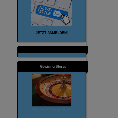
JETZT ANMELD
EN!
GewinnerStorys
Foto: Rainer Sturm/pixelio.de