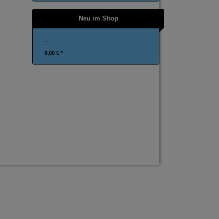
Neu im Shop
...
0,00 € *