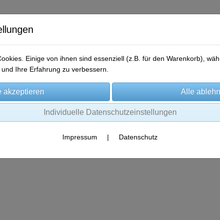
ellungen
okies. Einige von ihnen sind essenziell (z.B. für den Warenkorb), w
und Ihre Erfahrung zu verbessern.
me
Produkte
Gewinner-Storys
Aktionen
Kontakt
Individuelle Datenschutzeinstellungen
Impressum
|
Datenschutz
Es wurden leider keine Produkte gefunden.