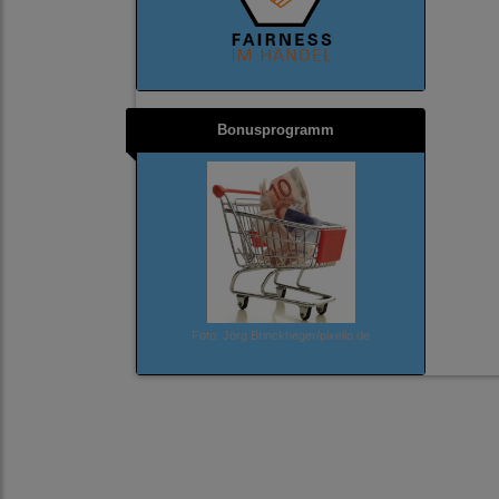
Bonusprogramm
Foto: Jörg Brinckheger/pixelio.de