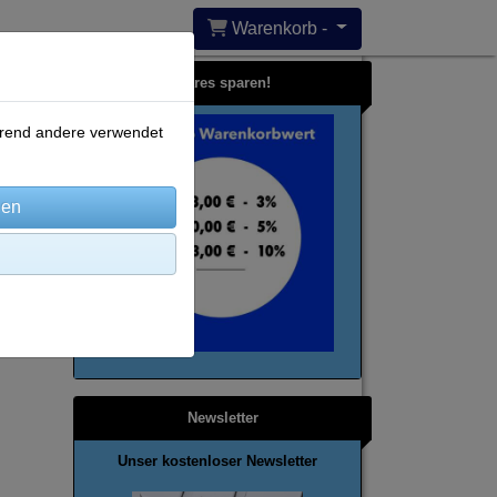
Warenkorb -
Bares sparen!
ährend andere verwendet
Newsletter
Unser kostenloser Newsletter