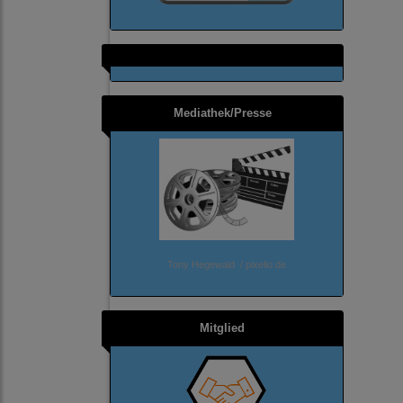
Mediathek/Presse
Tony Hegewald / pixelio.de
Mitglied