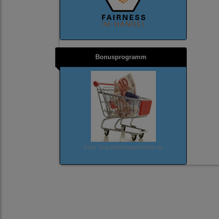
Bonusprogramm
Foto: Jörg Brinckheger/pixelio.de