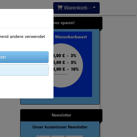
Warenkorb -
Bares sparen!
ährend andere verwendet
Newsletter
Unser kostenloser Newsletter