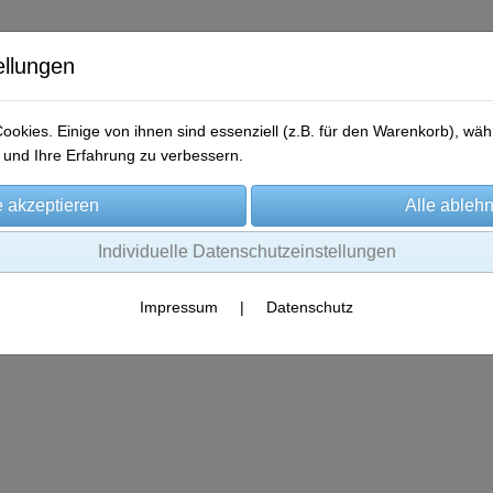
ellungen
okies. Einige von ihnen sind essenziell (z.B. für den Warenkorb), w
und Ihre Erfahrung zu verbessern.
me
Produkte
Gewinner-Storys
Aktionen
Kontakt
Individuelle Datenschutzeinstellungen
Impressum
|
Datenschutz
Es wurden leider keine Produkte gefunden.