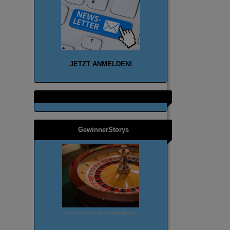
JETZT ANMELD
EN!
GewinnerStorys
Foto: Rainer Sturm/pixelio.de