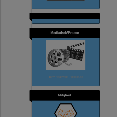
Mediathek/Presse
Tony Hegewald / pixelio.de
Mitglied