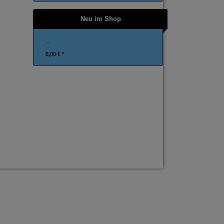
Neu im Shop
...
0,00 € *