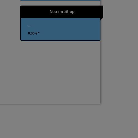
Neu im Shop
...
0,00 € *