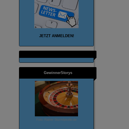
JETZT ANMELD
EN!
GewinnerStorys
Foto: Rainer Sturm/pixelio.de