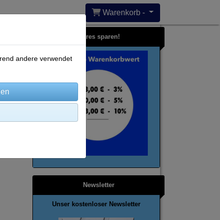
Warenkorb -
Bares sparen!
ährend andere verwendet
Newsletter
Unser kostenloser Newsletter