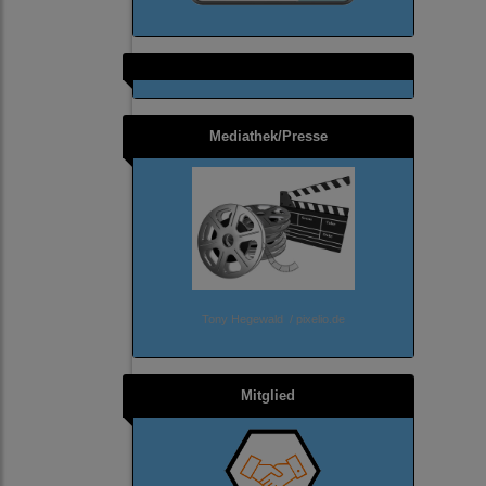
Mediathek/Presse
Tony Hegewald / pixelio.de
Mitglied