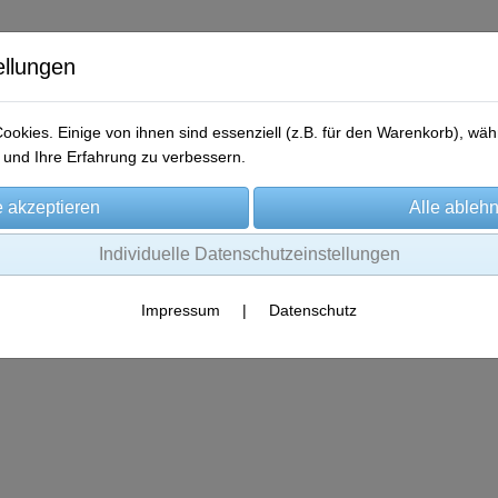
ellungen
okies. Einige von ihnen sind essenziell (z.B. für den Warenkorb), w
und Ihre Erfahrung zu verbessern.
me
Produkte
Gewinner-Storys
Aktionen
Kontakt
Individuelle Datenschutzeinstellungen
Impressum
|
Datenschutz
Es wurden leider keine Produkte gefunden.