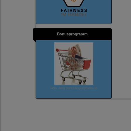
Bonusprogramm
Foto: Jörg Brinckheger/pixelio.de