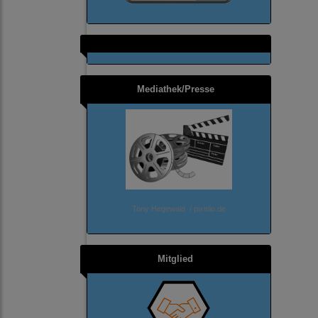
Mediathek/Presse
Tony Hegewald / pixelio.de
Mitglied