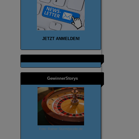
JETZT ANMELD
EN!
GewinnerStorys
Foto: Rainer Sturm/pixelio.de