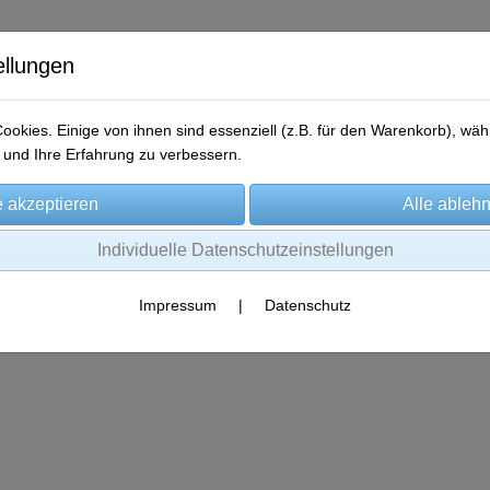
ellungen
okies. Einige von ihnen sind essenziell (z.B. für den Warenkorb), w
und Ihre Erfahrung zu verbessern.
me
Produkte
Gewinner-Storys
Aktionen
Kontakt
Individuelle Datenschutzeinstellungen
Impressum
|
Datenschutz
Es wurden leider keine Produkte gefunden.