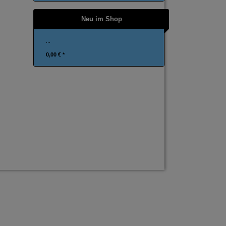
Neu im Shop
...
0,00 € *