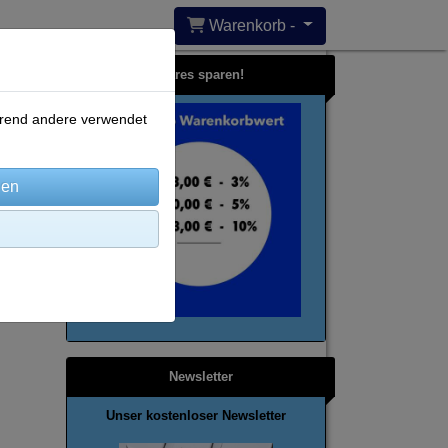
Warenkorb -
Bares sparen!
ährend andere verwendet
Newsletter
Unser kostenloser Newsletter