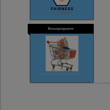
Bonusprogramm
Foto: Jörg Brinckheger/pixelio.de