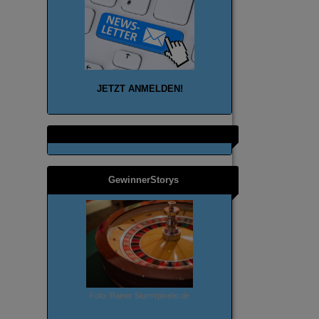
JETZT ANMELD
EN!
GewinnerStorys
Foto: Rainer Sturm/pixelio.de