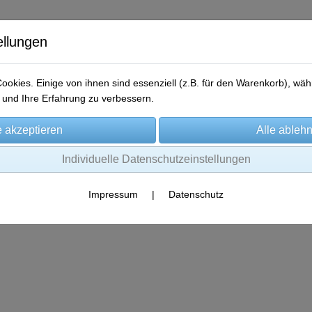
ellungen
okies. Einige von ihnen sind essenziell (z.B. für den Warenkorb), w
und Ihre Erfahrung zu verbessern.
me
Produkte
Gewinner-Storys
Aktionen
Kontakt
Individuelle Datenschutzeinstellungen
Impressum
|
Datenschutz
Es wurden leider keine Produkte gefunden.