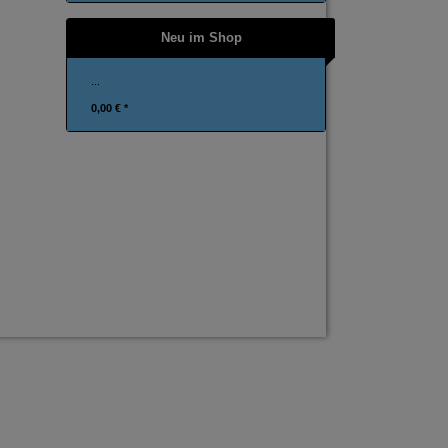
Neu im Shop
...
0,00 € *