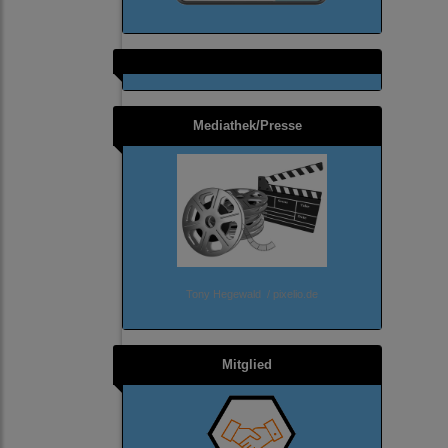
Mediathek/Presse
Tony Hegewald / pixelio.de
Mitglied