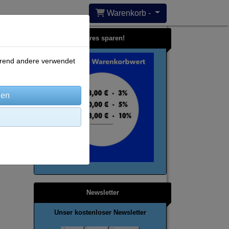
Warenkorb -
Bares sparen!
ährend andere verwendet
Newsletter
Unser kostenloser Newsletter