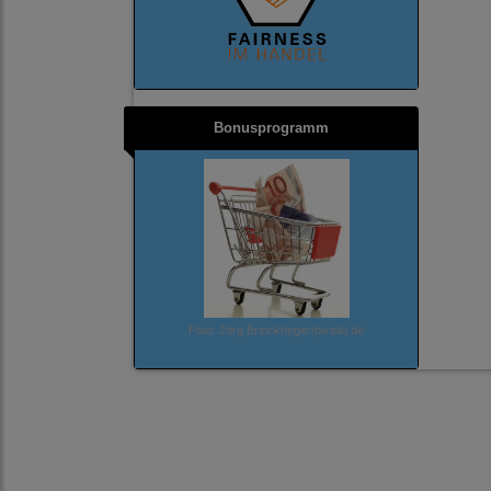
Bonusprogramm
Foto: Jörg Brinckheger/pixelio.de